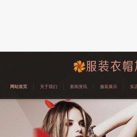
网站首页
关于我们
新闻资讯
服装展示
实