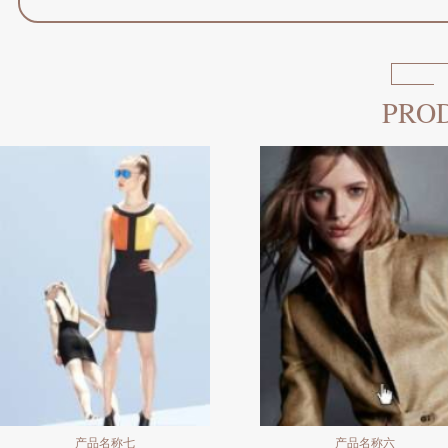
PRO
产品名称七
产品名称六