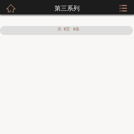



第三系列
网站首页
关于我们
共
页
条
0
0
新闻资讯
服装展示
实店经营
招商加盟
公司荣誉
客户留言
人才招聘